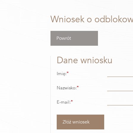
Wniosek o odblokow
Powrót
Dane wniosku
*
Imię:
*
Nazwisko:
*
E-mail:
Złóż wniosek